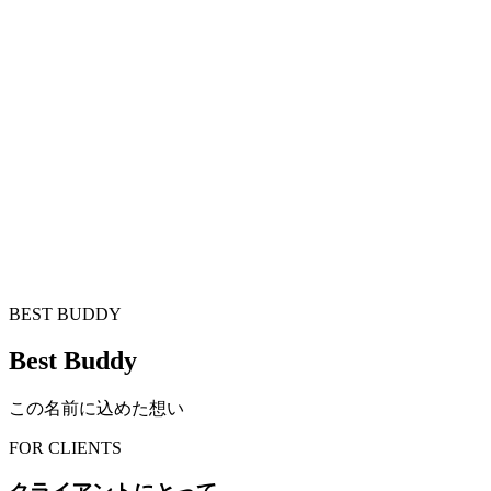
必要な分だけ入り込む。
体制がスリムだからコストが下がる。
業務プロセスの全体像を捉え、
部門横断のステークホルダーを巻き込み、
経営層の意思決定に耐える
アウトプットを出す。
大企業の変革プロジェクトを
何年も率いてきた経験者が、
チームの中核にいる。
BEST BUDDY
Best Buddy
この名前に込めた想い
FOR CLIENTS