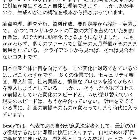
に対価が発生すること自体は理解できます。 しかし2026年
の今、生成AIがこの構造を根本から揺さぶっています。
論点整理、調査分析、資料作成、要件定義から設計・実装ま
で。 かつてコンサルタントの工数の大半を占めていた知的
作業は、AIで大幅に効率化できるようになりました。 にも
かかわらず、多くのファームでは従来の人月単価がそのまま
適用されている。 クライアントから見れば、それは見合わ
ないコストです。
日本企業全体に目を向けても、この変化に対応できているの
はまだごくわずかです。 多くの企業では、セキュリティ審
査、導入計画、社内稟議と、慎重なプロセスを経てからAI
を導入しようとしている。 しかし、そうした承認プロセス
が前提としていた変化のスピードと、 AIが塗り替えていく
現実のスピードは、もうかみ合っていない。 計画を立てて
いる間に、計画の前提そのものが変わってしまう時代に入っ
ています。
Besdyでは、代表である自分が意思決定者として、最新のAI
が登場するたびに即座に検証に入ります。 自社のR&D部門
で徹底的に使い込み、有効性とリスクを確認した上で、クラ